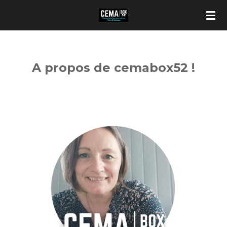
Passer
au
contenu
principal
A propos de cemabox52 !