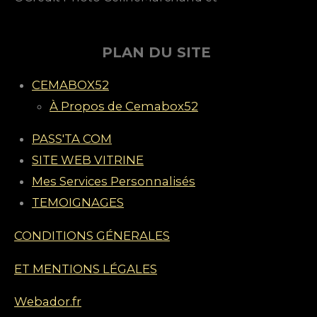
.
4
é
PLAN DU SITE
t
CEMABOX52
o
À Propos de Cemabox52
i
l
PASS'TA COM
e
SITE WEB VITRINE
s
Mes Services Personnalisés
TEMOIGNAGES
CONDITIONS GÉNERALES
ET MENTIONS LÉGALES
Webador.fr