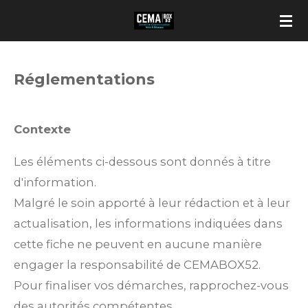
Passer
au
contenu
Réglementations
principal
Contexte
Les éléments ci-dessous sont donnés à titre
d'information.
Malgré le soin apporté à leur rédaction et à leur
actualisation, les informations indiquées dans
cette fiche ne peuvent en aucune manière
engager la responsabilité de CEMABOX52.
Pour finaliser vos démarches, rapprochez-vous
des autorités compétentes.