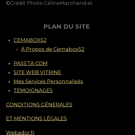
©Crédit Photo CélineMarchand et
n
.
4
é
PLAN DU SITE
t
CEMABOX52
o
À Propos de Cemabox52
i
l
PASS'TA COM
e
SITE WEB VITRINE
s
Mes Services Personnalisés
TEMOIGNAGES
CONDITIONS GÉNERALES
ET MENTIONS LÉGALES
Webador.fr