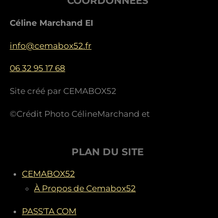
COORDONNEES
i
i
i
i
i
u
l
a
l
l
l
l
l
'
Céline Marchand EI
é
t
e
e
e
e
e
v
i
info@cemabox52.fr
s
s
s
s
a
l
o
u
06 32 95 17 68
n
a
t
:
Site créé par CEMABOX52
i
4
o
©Crédit Photo CélineMarchand et
n
.
4
é
PLAN DU SITE
t
CEMABOX52
o
À Propos de Cemabox52
i
l
PASS'TA COM