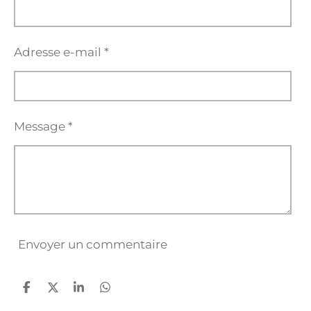
Adresse e-mail *
Message *
Envoyer un commentaire
P
P
P
P
a
a
a
a