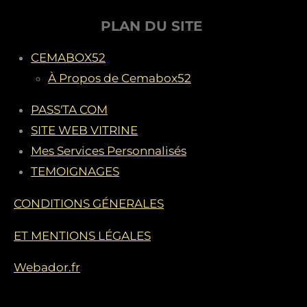
é
PLAN DU SITE
t
CEMABOX52
o
À Propos de Cemabox52
i
l
PASS'TA COM
e
SITE WEB VITRINE
s
Mes Services Personnalisés
TEMOIGNAGES
CONDITIONS GÉNERALES
ET MENTIONS LÉGALES
Webador.fr